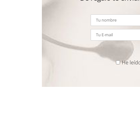
He leíd