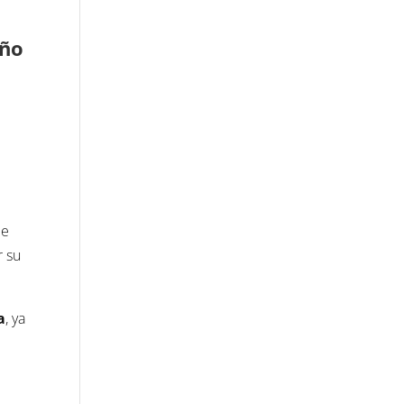
año
de
r su
a
, ya