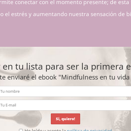
ermite conectar con el momento presente; de esta
o el estrés y aumentando nuestra sensación de bie
 en tu lista para ser la primera
te enviaré el ebook "Mindfulness en tu vida
He leído y acepto la
política de privacidad