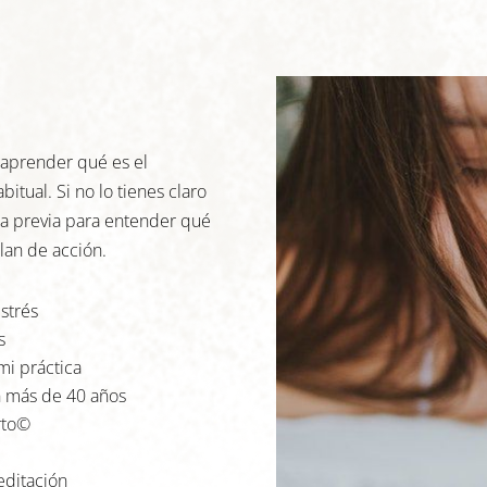
 aprender qué es el
itual. Si no lo tienes claro
sta previa para entender qué
lan de acción.
strés
s
mi práctica
n más de 40 años
rto©
editación