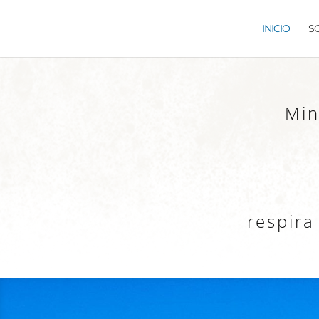
INICIO
S
Min
respir