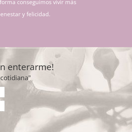
 forma conseguimos vivir más
nestar y felicidad.
 en enterarme!
 cotidiana"