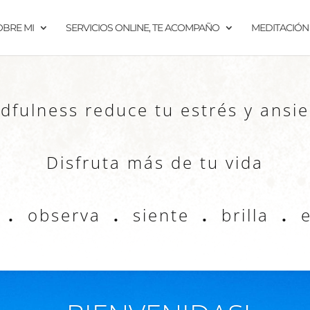
OBRE MI
SERVICIOS ONLINE, TE ACOMPAÑO
MEDITACIÓN
dfulness reduce tu estrés y ansi
Disfruta más de tu vida
a
.
observa
.
siente
.
brilla
.
e