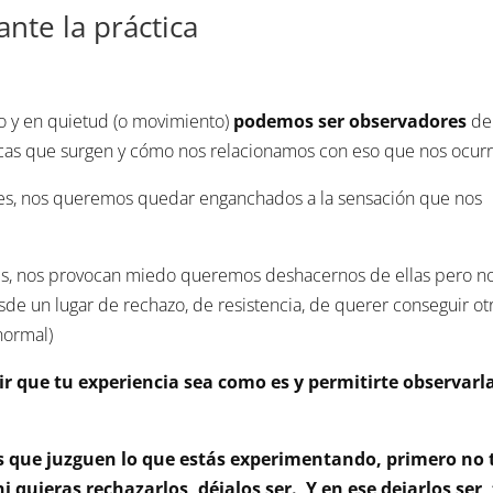
nte la práctica
o y en quietud (o movimiento)
podemos ser observadores
de 
icas que surgen y cómo nos relacionamos con eso que nos ocur
les, nos queremos quedar enganchados a la sensación que nos
les, nos provocan miedo queremos deshacernos de ellas pero n
esde un lugar de rechazo, de resistencia, de querer conseguir ot
normal)
tir que tu experiencia sea como es y permitirte observarl
 que juzguen lo que estás experimentando, primero no 
i quieras rechazarlos, déjalos ser. Y en ese dejarlos ser,