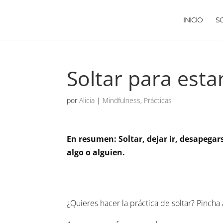
INICIO
S
Soltar para esta
por
Alicia
|
Mindfulness
,
Prácticas
En resumen: Soltar, dejar ir, desapegar
algo o alguien.
¿Quieres hacer la práctica de soltar? Pincha