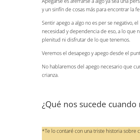
Apegarse es aferrarse a algo ya sea una per
y un sinfín de cosas más para encontrar la fe
Sentir apego a algo no es per se negativo,
necesidad y dependencia de eso, a lo que
plenitud ni disfrutar de lo que tenemos.
Veremos el desapego y apego desde el punto
No hablaremos del apego necesario que cump
crianza.
¿Qué nos sucede cuando 
*Te lo contaré con una triste historia sobre