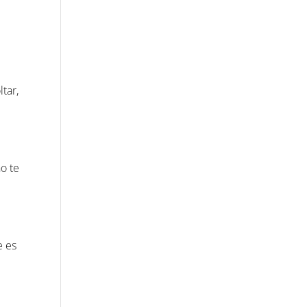
tar,
o te
e es