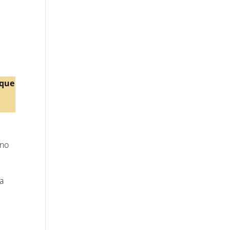
 que
 no
ra