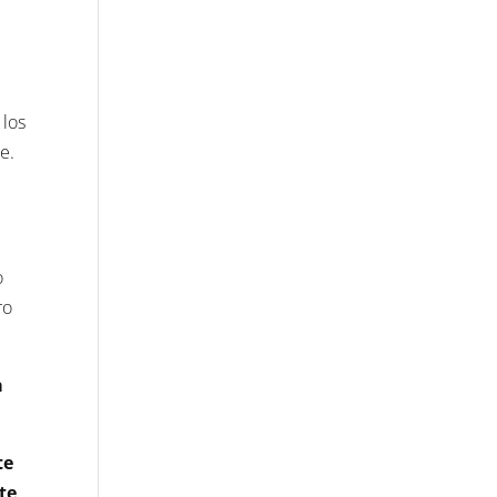
los
re.
o
ro
a
te
 te