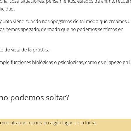
sona, cosa, situaciones, pensamientos, estados de ánimo, recue
licidad.
 el punto viene cuando nos apegamos de tal modo que creamos 
 nos hemos apegado, de modo que no podemos sentirnos en
 de vista de la práctica.
le funciones biológicas o psicológicas, como es el apego en l
no podemos soltar?
 cómo atrapan monos, en algún lugar de la India.