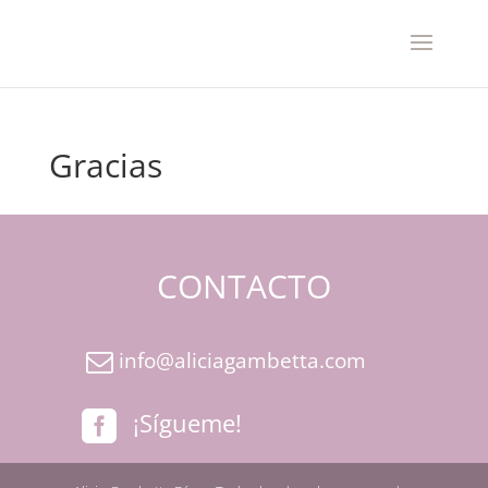
Gracias
CONTACTO
info@aliciagambetta.com
¡Sígueme!
